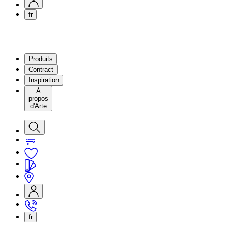
fr
Produits
Contract
Inspiration
À
propos
d'Arte
fr