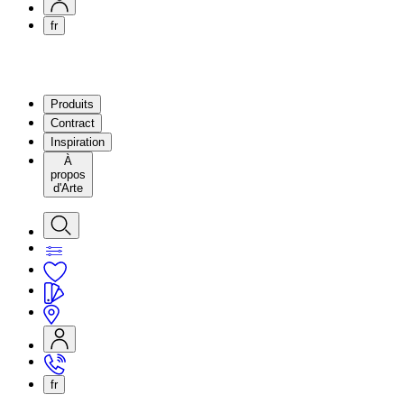
fr
Produits
Contract
Inspiration
À
propos
d'Arte
fr