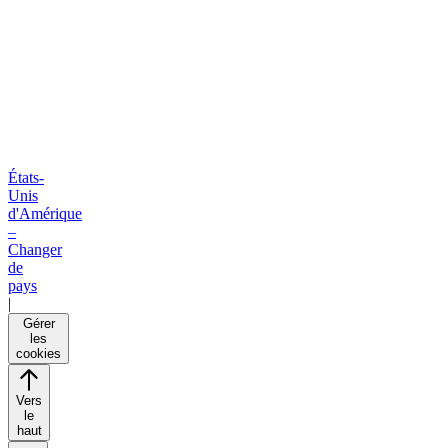
États-
Unis
d'Amérique
–
Changer
de
pays
|
Gérer
les
cookies
Vers
le
haut