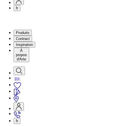
fr
Produits
Contract
Inspiration
À
propos
d'Arte
fr