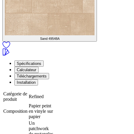
Sand
49548A
Spécifications
Calculateur
Téléchargements
Installation
Catégorie de
Refined
produit
Papier peint
Composition
en vinyle sur
papier
Un
patchwork
de rectangles