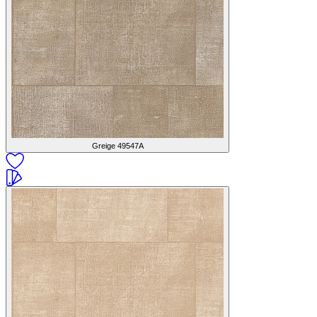
Greige
49547A