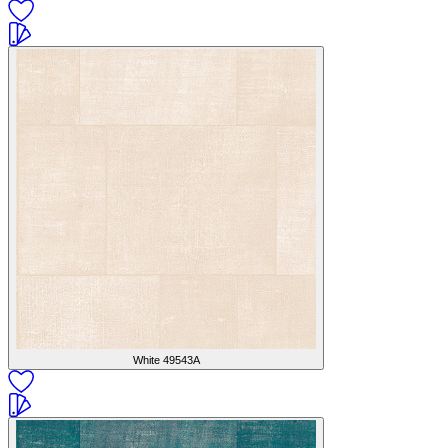
White
49543A