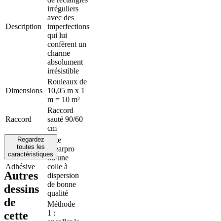
irréguliers
avec des
Description
imperfections
qui lui
confèrent un
charme
absolument
irrésistible
Rouleaux de
Dimensions
10,05 m x 1
m = 10 m²
Raccord
Raccord
sauté 90/60
cm
Regardez
Arte
toutes les
Clearpro
caractéristiques
ou une
Adhésive
colle à
Autres
dispersion
de bonne
dessins
qualité
de
Méthode
1 :
cette