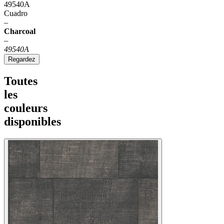
49540A
Cuadro
–
Charcoal
–
49540A
Regardez
Toutes
les
couleurs
disponibles