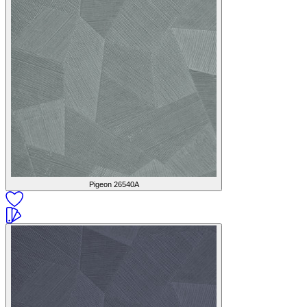
Pigeon
26540A