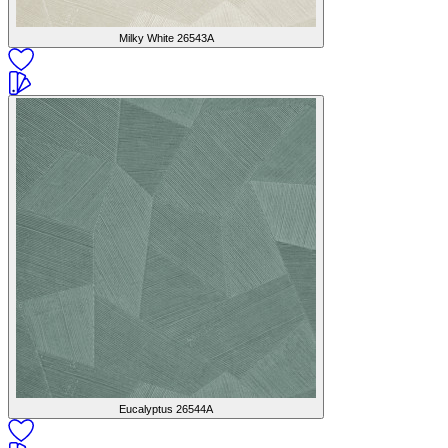
Milky White
26543A
Eucalyptus
26544A