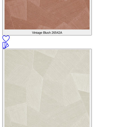
Vintage Blush
26542A