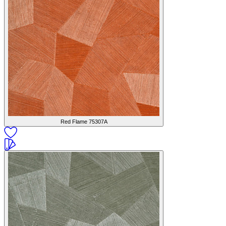
Red Flame
75307A