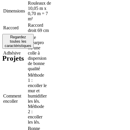
Rouleaux de
10,05 m x
Dimensions
0,70 m = 7
m²
Raccord
Raccord
droit 69 cm
Regardez
Arte
toutes les
Clearpro
caractéristiques
ou une
Adhésive
colle à
Projets
dispersion
de bonne
qualité
Méthode
1 :
encoller le
mur et
Comment
humidifier
encoller
les lés.
Méthode
2 :
encoller
les lés.
Bonne