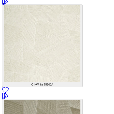
Off-White
75300A