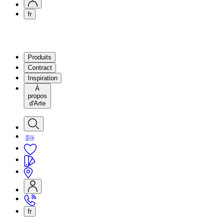
fr
Produits
Contract
Inspiration
À
propos
d'Arte
fr