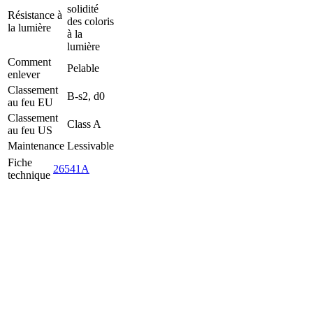
solidité
Résistance à
des coloris
la lumière
à la
lumière
Comment
Pelable
enlever
Classement
B-s2, d0
au feu EU
Classement
Class A
au feu US
Maintenance
Lessivable
Fiche
26541A
technique