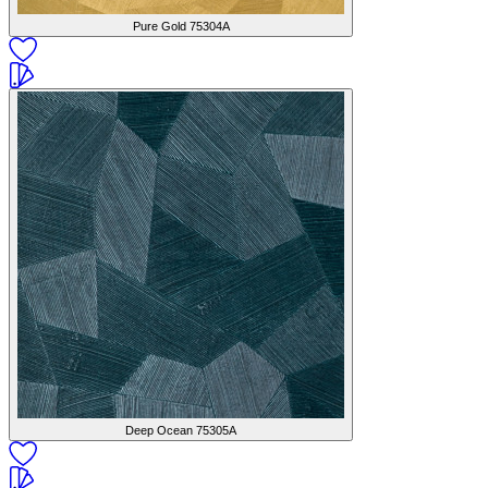
Pure Gold
75304A
Deep Ocean
75305A