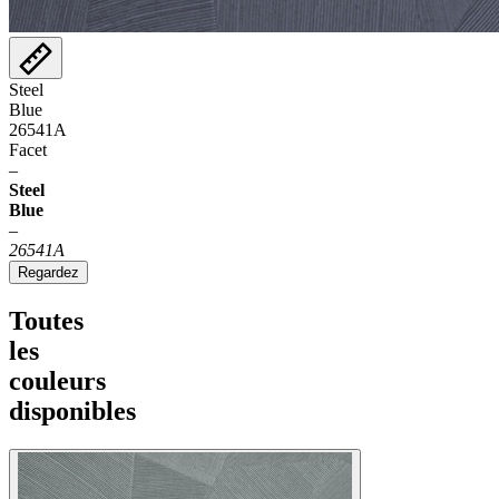
Steel
Blue
26541A
Facet
–
Steel
Blue
–
26541A
Regardez
Toutes
les
couleurs
disponibles