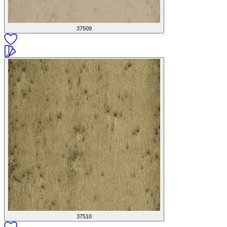
37509
37510