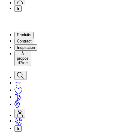
fr
Produits
Contract
Inspiration
À
propos
d'Arte
fr