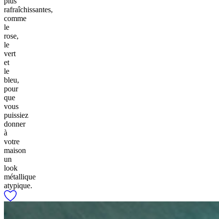
plus
rafraîchissantes,
comme
le
rose,
le
vert
et
le
bleu,
pour
que
vous
puissiez
donner
à
votre
maison
un
look
métallique
atypique.