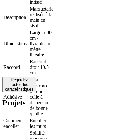
intissé
Marqueterie
réalisée à la
Description
main en
sisal
Largeur 90
cm /
Dimensions
livrable au
mètre
linéaire
Raccord
Raccord
droit 10.5
cm
Regardez
Arte
toutes les
Clearpro
caractéristiques
ou une
Adhésive
colle à
Projets
dispersion
de bonne
qualité
Comment
Encoller
encoller
les murs
Solidité
modérée