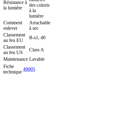
Résistance à
des coloris
la lumière
à la
lumière
Comment
Arrachable
enlever
à sec
Classement
B-s1, d0
au feu EU
Classement
Class A
au feu US
Maintenance
Lavable
Fiche
49005
technique