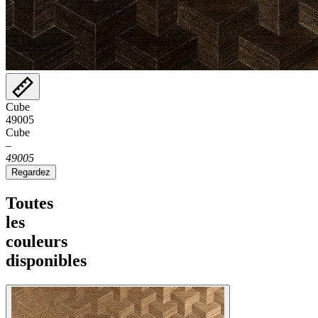
Cube
49005
Cube
–
49005
Regardez
Toutes
les
couleurs
disponibles