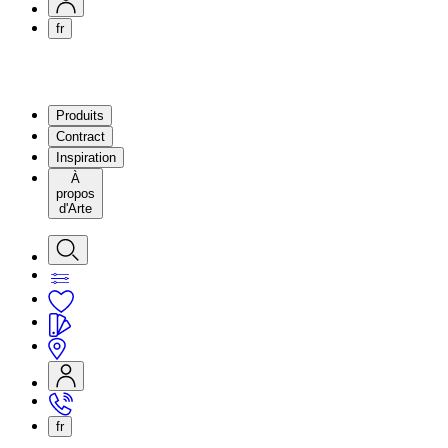
fr
Produits
Contract
Inspiration
À
propos
d'Arte
fr