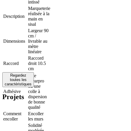
intissé
Marqueterie
réalisée à la
Description
main en
sisal
Largeur 90
cm /
Dimensions
livrable au
mètre
linéaire
Raccord
Raccord
droit 10.5
cm
Regardez
Arte
toutes les
Clearpro
caractéristiques
ou une
Adhésive
colle à
Projets
dispersion
de bonne
qualité
Comment
Encoller
encoller
les murs
Solidité
modérée