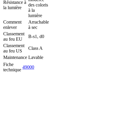
Résistance à
des coloris
la lumière
à la
lumière
Comment
Arrachable
enlever
à sec
Classement
B-s1, d0
au feu EU
Classement
Class A
au feu US
Maintenance
Lavable
Fiche
49000
technique