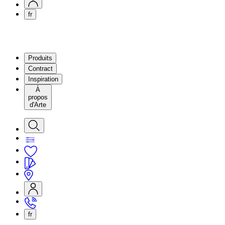
fr
Produits
Contract
Inspiration
À
propos
d'Arte
fr