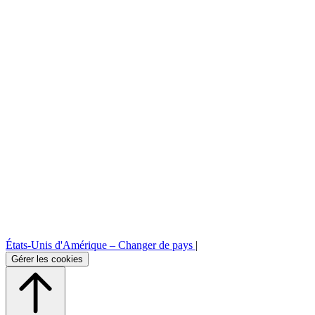
Espace client professionnel
Espace relation presse
Plateforme de commande B2B
États-Unis d'Amérique –
Changer de pays
|
Gérer les cookies