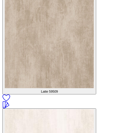
Latte
59509