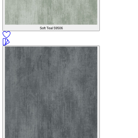
Soft Teal
59506