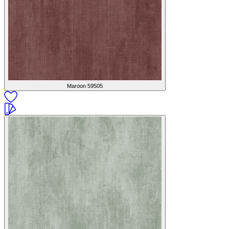
Maroon
59505