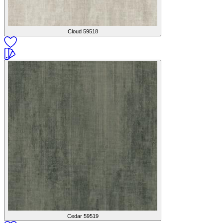
Cloud
59518
Cedar
59519