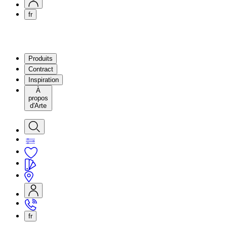
fr
Produits
Contract
Inspiration
À
propos
d'Arte
fr