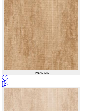
Bister
59515