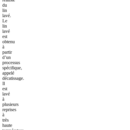
du
lin
lavé.
Le
lin
lavé
est
obtenu
à
partir
d’un
processus
spécifique,
appelé
décatissage.
Il
est
lavé
à
plusieurs
reprises
à
très
haute