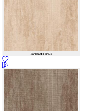
Sandcastle
59516