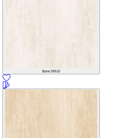
Bone
59510