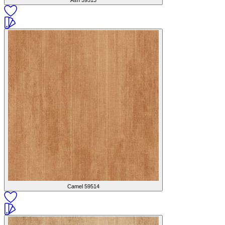
Ash
59513
Camel
59514