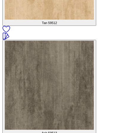
Tan
59512