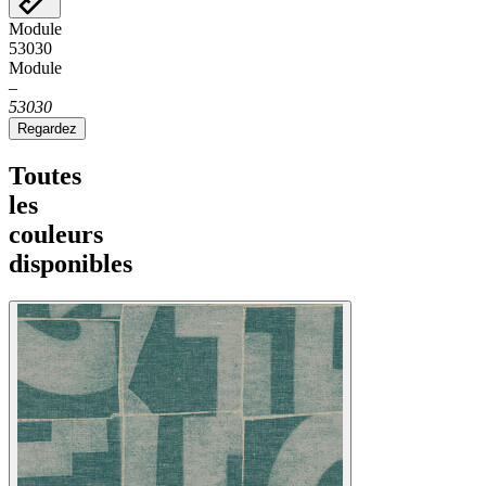
Module
53030
Module
–
53030
Regardez
Toutes
les
couleurs
disponibles