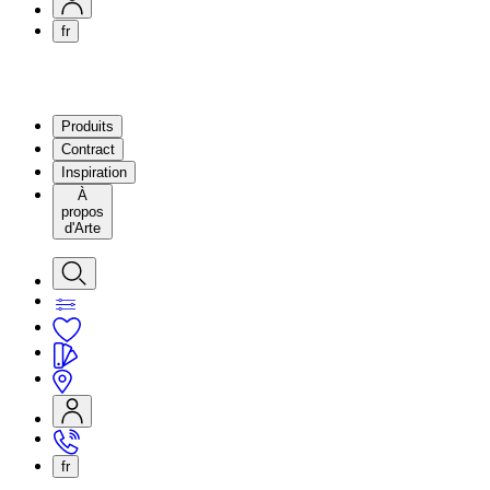
fr
Produits
Contract
Inspiration
À
propos
d'Arte
fr