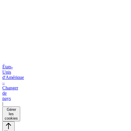
États-
Unis
d'Amérique
–
Changer
de
pays
|
Gérer
les
cookies