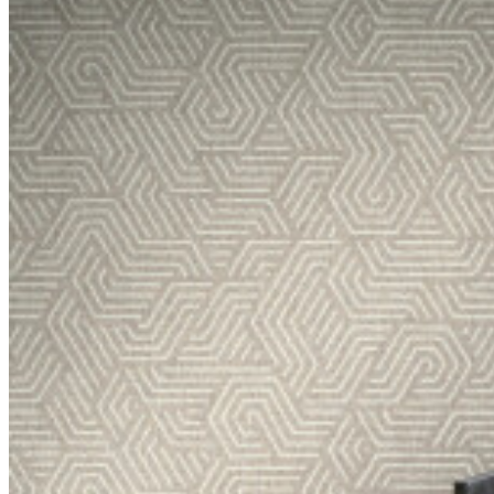
Class A
au feu US
Maintenance
Lavable
Fiche
53030
technique
IMO
certificat
IMO