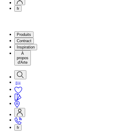
fr
Produits
Contract
Inspiration
À
propos
d'Arte
fr