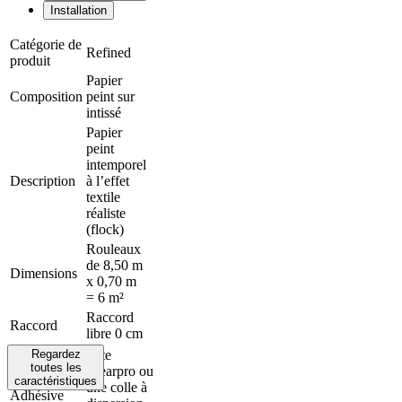
Installation
Catégorie de
Refined
produit
Papier
Composition
peint sur
intissé
Papier
peint
intemporel
Description
à l’effet
textile
réaliste
(flock)
Rouleaux
de 8,50 m
Dimensions
x 0,70 m
= 6 m²
Raccord
Raccord
libre 0 cm
Regardez
Arte
toutes les
Clearpro ou
caractéristiques
une colle à
Adhésive