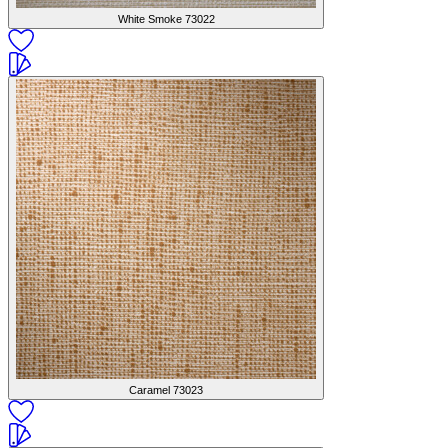
White Smoke
73022
Caramel
73023