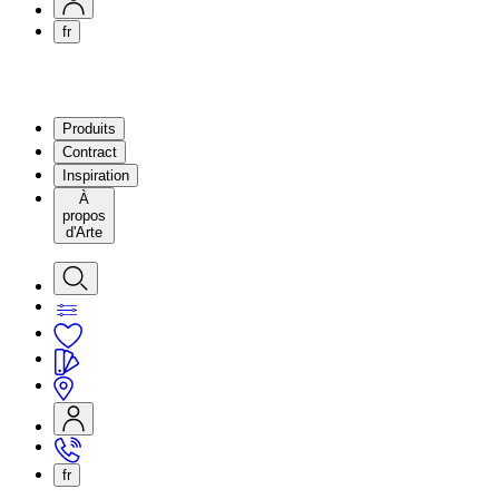
fr
Produits
Contract
Inspiration
À
propos
d'Arte
fr