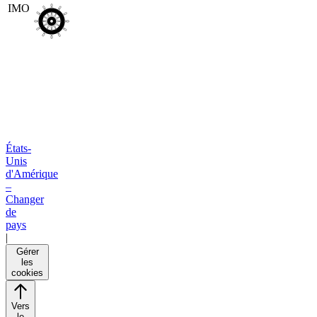
IMO
États-
Unis
d'Amérique
–
Changer
de
pays
|
Gérer
les
cookies
Vers
le