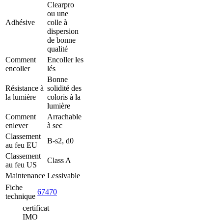
Durabilité
Clearpro
FAQ
ou une
Offres
Adhésive
colle à
d'emploi
dispersion
Légal
de bonne
qualité
Demandes
Comment
Encoller les
d'échantillons
encoller
lés
Stock
Bonne
Espace
Résistance à
solidité des
client
la lumière
coloris à la
professionnel
lumière
Espace
Comment
Arrachable
relation
enlever
à sec
presse
Plateforme
Classement
B-s2, d0
de
au feu EU
commande
Classement
Class A
B2B
au feu US
Maintenance
Lessivable
Fiche
67470
technique
certificat
IMO