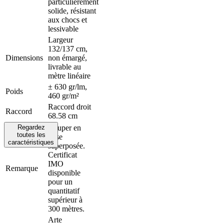
particulièrement
solide, résistant
aux chocs et
lessivable
Largeur
132/137 cm,
Dimensions
non émargé,
livrable au
mètre linéaire
± 630 gr/lm,
Poids
460 gr/m²
Raccord droit
Raccord
68.58 cm
Regardez
Couper en
toutes les
pose
caractéristiques
superposée.
Certificat
IMO
Contacts
Remarque
disponible
Points
pour un
de
quantitatif
vente
supérieur à
Films
300 mètres.
d'instruction
Catalogues
Arte