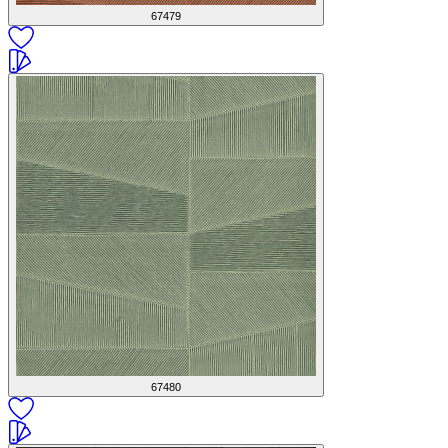
67479
67480