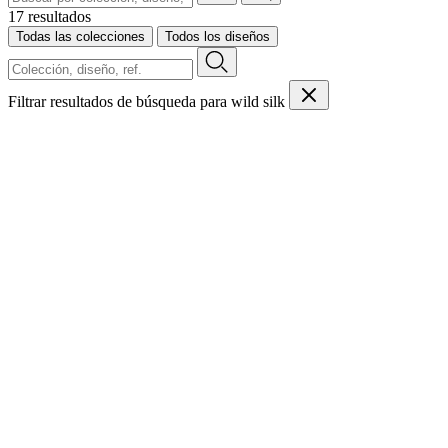
17 resultados
Todas las colecciones
Todos los diseños
Filtrar resultados de búsqueda para wild silk
Contacto
Puntos de venta
Vídeos de instrucciones
Catálogos
Sostenibilidad
FAQ
Empleo
Legal
Solicitudes de muestras
Reserva
Área profesional
Sala de prensa
Plataforma de pedidos B2B