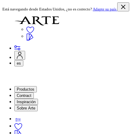
Está navegando desde Estados Unidos, ¿no es correcto?
Adapte su país
es
Productos
Contract
Inspiración
Sobre Arte