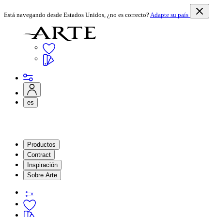
Está navegando desde Estados Unidos, ¿no es correcto?
Adapte su país
es
Productos
Contract
Inspiración
Sobre Arte