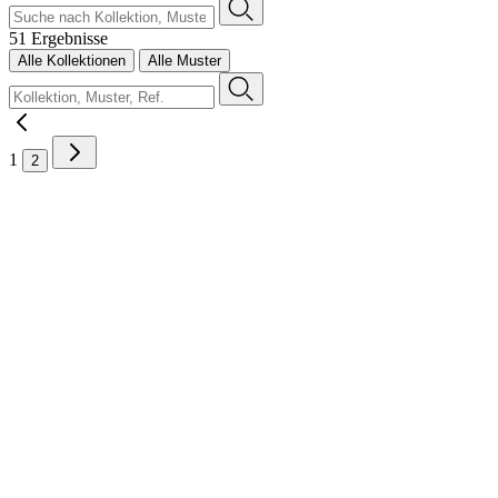
51 Ergebnisse
Alle Kollektionen
Alle Muster
1
2
Kontakt
Verkaufsstellen
Video-Anleitungen
Broschüren
Nachhaltigkeit
FAQ
Stellenangebote
Legal
Musteranträge
Vorrat
Profi Bereich
Presse Bereich
B2B-Bestellplattform